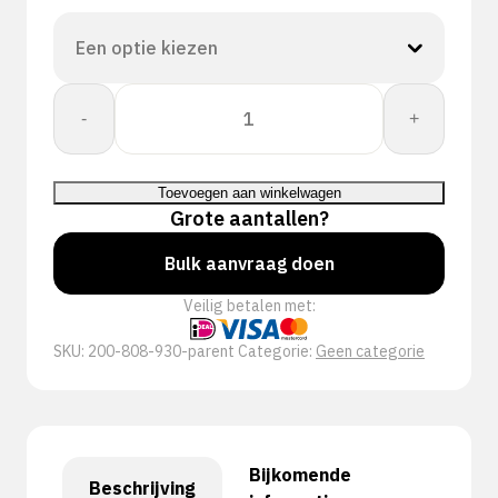
Proway:
-
+
Grip
PWH-
80893
Toevoegen aan winkelwagen
aantal
Grote aantallen?
Bulk aanvraag doen
Veilig betalen met:
SKU:
200-808-930-parent
Categorie:
Geen categorie
Bijkomende
Beschrijving