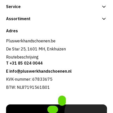
Service
Betalingsmogelijkheden
Assortiment
Verzending & bezorging
Shop
Adres
Retouren & service
Pluswerkhandschoenen.be
De Star 25, 1601 MH, Enkhuizen
Routebeschrijving
T +31 85 024 0044
E info@pluswerkhandschoenen.nl
KVK-nummer: 67833675
BTW: NL87191561B01