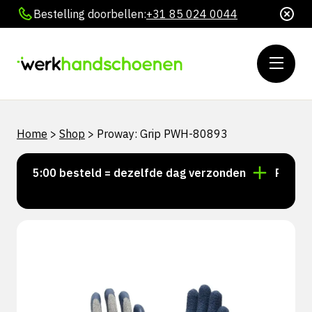
Bestelling doorbellen:
+31 85 024 0044
Home
>
Shop
>
Proway: Grip PWH-80893
r 15:00 besteld = dezelfde dag verzonden
Persoonli