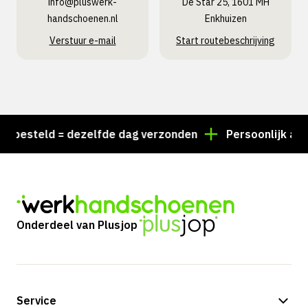
info@pluswerk­
De Star 25, 1601 MH
handschoenen.nl
Enkhuizen
Verstuur e-mail
Start routebeschrijving
besteld = dezelfde dag verzonden
Persoonlijk advie
Onderdeel van Plusjop
Service