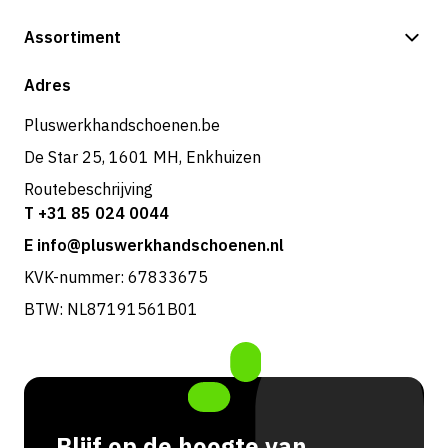
Betalingsmogelijkheden
Assortiment
Verzending & bezorging
Shop
Adres
Retouren & service
Pluswerkhandschoenen.be
De Star 25, 1601 MH, Enkhuizen
Routebeschrijving
T +31 85 024 0044
E info@pluswerkhandschoenen.nl
KVK-nummer: 67833675
BTW: NL87191561B01
Blijf op de hoogte van