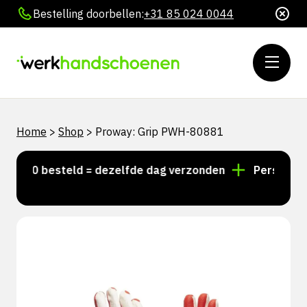
Bestelling doorbellen:
+31 85 024 0044
Home
>
Shop
>
Proway: Grip PWH-80881
5:00 besteld = dezelfde dag verzonden
Persoonlijk 