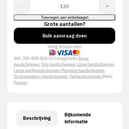
Proway:
-
+
Grip
PWH-
Toevoegen aan winkelwagen
80881
Grote aantallen?
aantal
Bulk aanvraag doen
Veilig betalen met:
SKU:
200-808-810-10
Categorieën:
Bouw
handschoenen
,
Grip handschoenen
,
Latex handschoenen
,
Latex werkhandschoenen
,
Montage handschoenen
,
Stratenmakers handschoenen
,
Tuinhandschoenen
Merk:
Proway
Bijkomende
Beschrijving
informatie