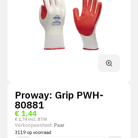
Proway: Grip PWH-
80881
€
1,44
€
1,74
incl. BTW
Verkoopeenheid:
Paar
3119 op voorraad