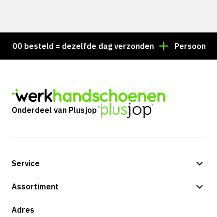
:00 besteld = dezelfde dag verzonden
Persoonlijk ad
Onderdeel van Plusjop
Service
Betalingsmogelijkheden
Assortiment
Verzending & bezorging
Shop
Adres
Retouren & service