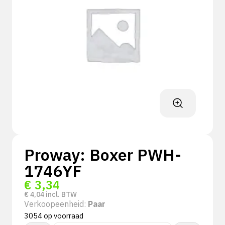
Proway: Boxer PWH-
1746YF
€
3,34
€
4,04
incl. BTW
Verkoopeenheid:
Paar
3054 op voorraad