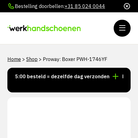
Bestelling doorbellen:
+31 85 024 0044
Home
>
Shop
>
Proway: Boxer PWH-1746YF
r 15:00 besteld = dezelfde dag verzonden
Persoonli