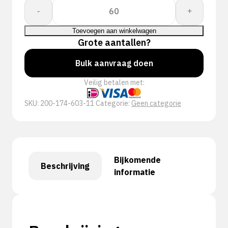
Proway:
-
+
Boxer
PWH-
Toevoegen aan winkelwagen
1746YF
Grote aantallen?
aantal
Bulk aanvraag doen
Veilig betalen met:
SKU:
200-174-603-11
Categorie:
Geen categorie
Bijkomende
Beschrijving
informatie