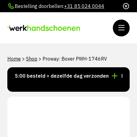
Bestelling doorbellen:
+31 85 024 0044
Home
>
Shop
>
Proway: Boxer PWH-1746RV
r 15:00 besteld = dezelfde dag verzonden
Persoonli