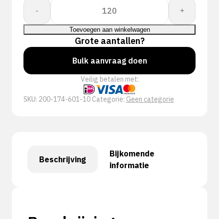
Proway:
-
+
Boxer
PWH-
Toevoegen aan winkelwagen
1746RV
Grote aantallen?
aantal
Bulk aanvraag doen
Veilig betalen met:
SKU:
200-174-601-10
Categorie:
Geen categorie
Bijkomende
Beschrijving
informatie