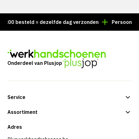
:00 besteld = dezelfde dag verzonden
Persoonlijk ad
Onderdeel van Plusjop
Service
Betalingsmogelijkheden
Assortiment
Verzending & bezorging
Shop
Adres
Retouren & service