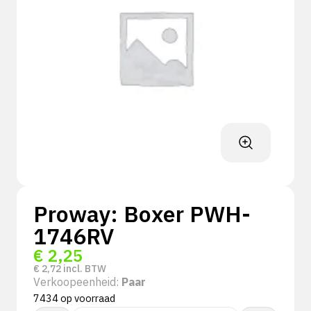
Proway: Boxer PWH-
1746RV
€
2,25
€
2,72
incl. BTW
Verkoopeenheid:
Paar
7434 op voorraad