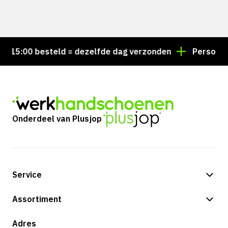
15:00 besteld = dezelfde dag verzonden
Persoonlijk
Onderdeel van Plusjop
Service
Betalingsmogelijkheden
Assortiment
Verzending & bezorging
Shop
Adres
Retouren & service