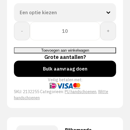
PERFECT
-
+
FIT
GLOVE
PU
Toevoegen aan winkelwagen
FIRST
Grote aantallen?
WHITE
aantal
Bulk aanvraag doen
Veilig betalen met:
SKU:
2132255
Categorieën:
PU handschoenen
,
Witte
handschoenen