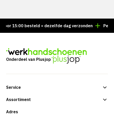
or 15:00 besteld = dezelfde dag verzonden
Persoonl
Onderdeel van Plusjop
Service
Betalingsmogelijkheden
Assortiment
Verzending & bezorging
Shop
Adres
Retouren & service