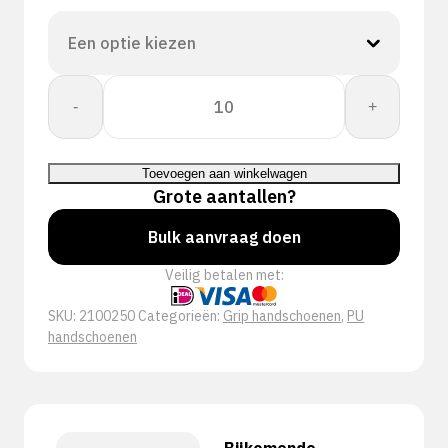
PERFECT
-
+
FIT
GLOVE
PU
Toevoegen aan winkelwagen
FIRST
Grote aantallen?
GREY
aantal
Bulk aanvraag doen
Veilig betalen met:
SKU:
2100250
Categorieën:
Grip handschoenen
,
PU
handschoenen