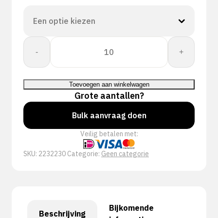
PERFECT
-
+
FIT
GLOVE
POLYTRIL
Toevoegen aan winkelwagen
aantal
Grote aantallen?
Bulk aanvraag doen
Veilig betalen met:
SKU:
2232230
Categorie:
Geen categorie
Bijkomende
Beschrijving