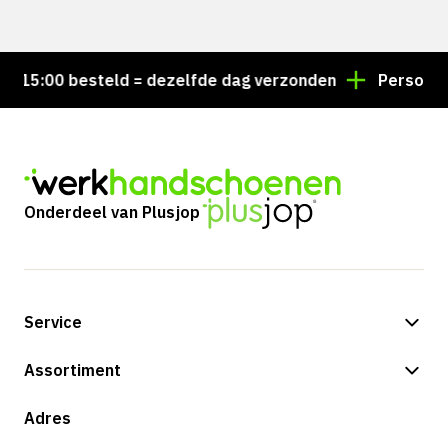
15:00 besteld = dezelfde dag verzonden
Persoonlijk
Onderdeel van Plusjop
Service
Betalingsmogelijkheden
Assortiment
Verzending & bezorging
Shop
Adres
Retouren & service