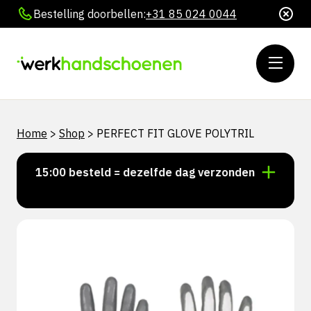
Bestelling doorbellen:
+31 85 024 0044
Home
>
Shop
>
PERFECT FIT GLOVE POLYTRIL
oor 15:00 besteld = dezelfde dag verzonden
Persoon