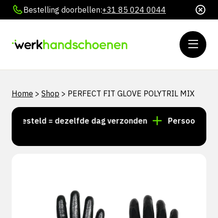
Bestelling doorbellen:
+31 85 024 0044
Home
>
Shop
>
PERFECT FIT GLOVE POLYTRIL MIX
0 besteld = dezelfde dag verzonden
Persoonlijk adv