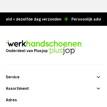
eld = dezelfde dag verzonden
Persoonlijk advies? B
Onderdeel van Plusjop
Service
Betalingsmogelijkheden
Assortiment
Verzending & bezorging
Shop
Adres
Retouren & service