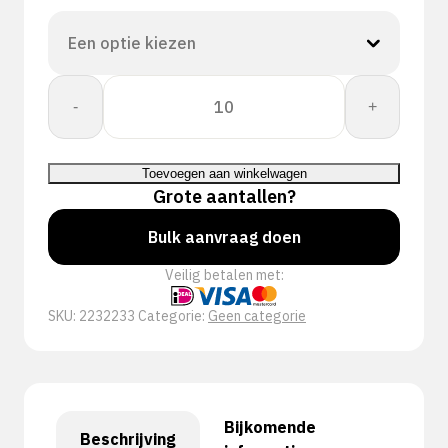
PERFECT
-
+
FIT
GLOVE
POLYTRIL
Toevoegen aan winkelwagen
MIX
Grote aantallen?
aantal
Bulk aanvraag doen
Veilig betalen met:
SKU:
2232233
Categorie:
Geen categorie
Bijkomende
Beschrijving