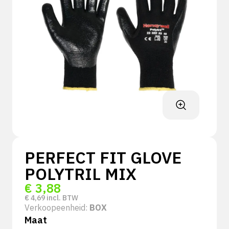
PERFECT FIT GLOVE
POLYTRIL MIX
€
3,88
€
4,69
incl. BTW
Verkoopeenheid:
BOX
Maat