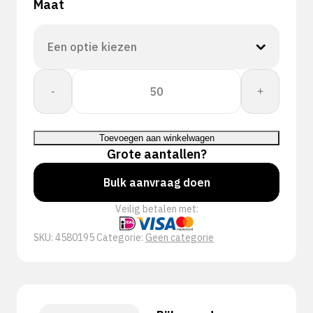
Maat
PERFECT
-
+
FIT
GLOVE
DEXPURE
Toevoegen aan winkelwagen
801-
Grote aantallen?
95
aantal
Bulk aanvraag doen
Veilig betalen met:
SKU:
4580195
Categorie:
Geen categorie