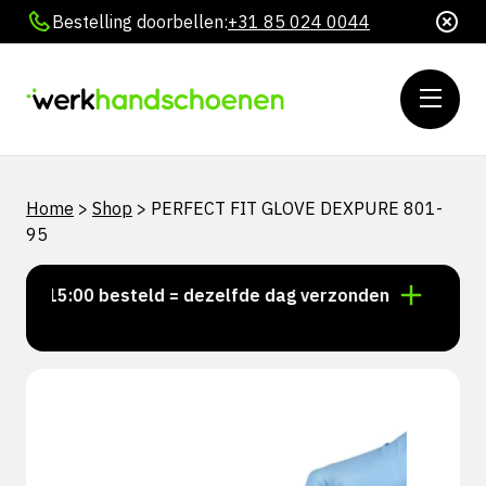
Bestelling doorbellen:
+31 85 024 0044
Home
>
Shop
>
PERFECT FIT GLOVE DEXPURE 801-
95
or 15:00 besteld = dezelfde dag verzonden
Persoonl