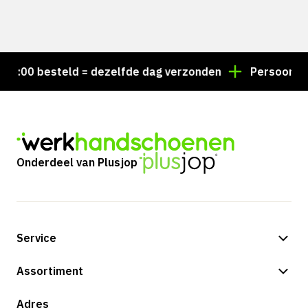
:00 besteld = dezelfde dag verzonden
Persoonlijk a
Onderdeel van Plusjop
Service
Betalingsmogelijkheden
Assortiment
Verzending & bezorging
Shop
Adres