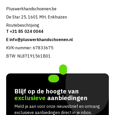
Retouren & service
Pluswerkhandschoenen.be
De Star 25, 1601 MH, Enkhuizen
Routebeschrijving
T +31 85 024 0044
E info@pluswerkhandschoenen.nl
KVK-nummer: 67833675
BTW: NL87191561B01
Blijf op de hoogte van
exclusieve
aanbiedingen
Meld je aan voor onze nieuwsbrief en ontvang
exclusieve aanbiedingen direct in je inbox.