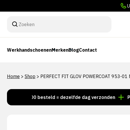
U
Werkhandschoenen
Merken
Blog
Contact
Home
>
Shop
>
PERFECT FIT GLOV POWERCOAT 953-01 
Voor 15:00 besteld = dezelfde dag verzonden
Persoon