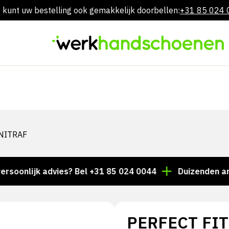
 kunt uw bestelling ook gemakkelijk doorbellen:
+31 85 024
Overslaan
naar
inhoud
NITRAF
lijk advies? Bel +31 85 024 0044
Duizenden artikele
PERFECT FI