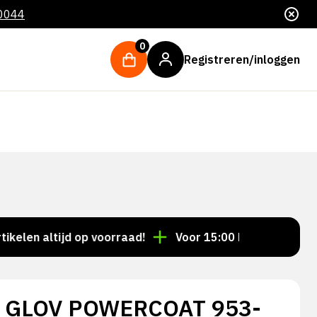
 0044
0
Registreren/inloggen
n altijd op voorraad!
Voor 15:00 besteld = dezelfde
T GLOV POWERCOAT 953-