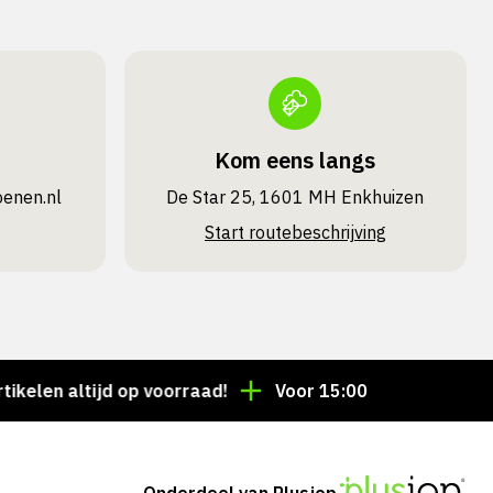
Kom eens langs
oenen.nl
De Star 25, 1601 MH Enkhuizen
Start routebeschrijving
n altijd op voorraad!
Voor 15:00 besteld = dezelfde
Onderdeel van Plusjop