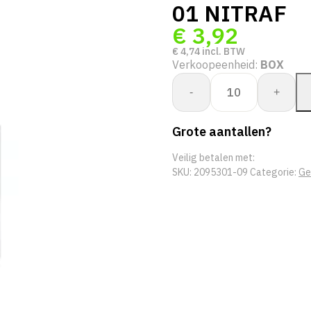
01 NITRAF
€
3,92
€
4,74
incl. BTW
Verkoopeenheid:
BOX
PERFECT
-
+
FIT
GLOV
Grote aantallen?
POWERCOAT
953-
Veilig betalen met:
01
SKU:
2095301-09
Categorie:
Ge
NITRAF
aantal