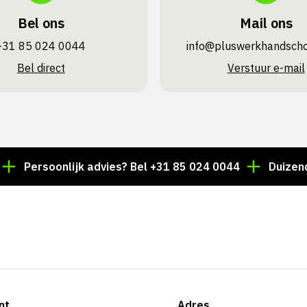
Bel ons
Mail ons
+31 85 024 0044
info@pluswerk­handsch
Bel direct
Verstuur e-mail
rsoonlijk advies? Bel +31 85 024 0044
Duizenden arti
nt
Adres