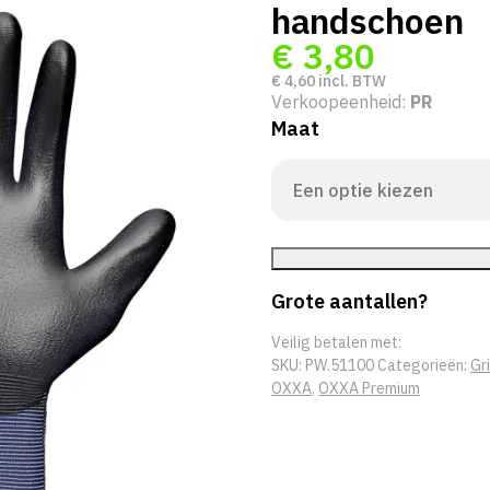
handschoen
€
3,80
€
4,60
incl. BTW
Verkoopeenheid:
PR
Maat
Grote aantallen?
Veilig betalen met:
SKU:
PW.51100
Categorieën:
Gr
OXXA
,
OXXA Premium