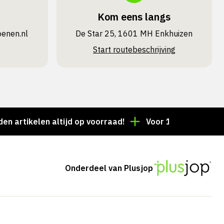
Kom eens langs
oenen.nl
De Star 25, 1601 MH Enkhuizen
Start routebeschrijving
kelen altijd op voorraad!
Voor 15:00 besteld = deze
Onderdeel van Plusjop