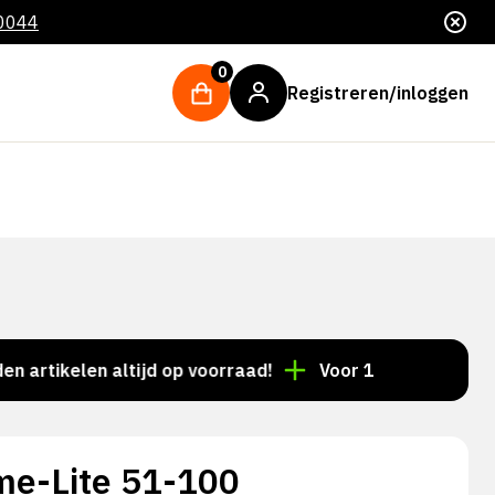
 0044
0
Registreren/inloggen
kelen altijd op voorraad!
Voor 15:00 besteld = deze
me-Lite 51-100