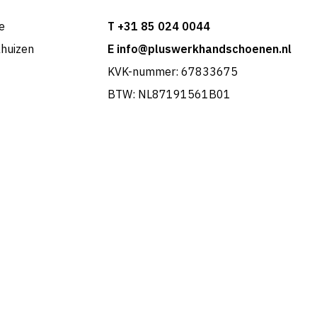
e
T +31 85 024 0044
khuizen
E info@pluswerkhandschoenen.nl
KVK-nummer: 67833675
BTW: NL87191561B01
Portuguese