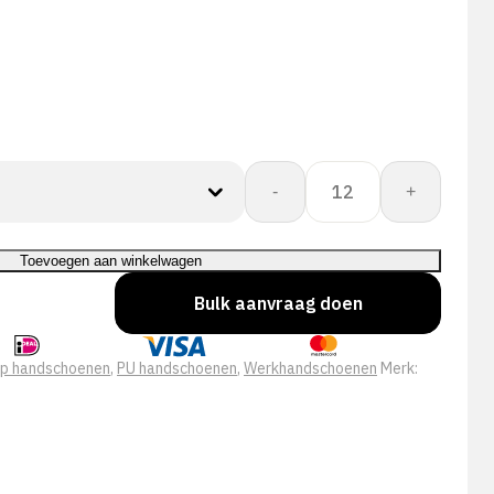
OXXA®
-
+
X-
Treme-
Lite
Toevoegen aan winkelwagen
51-
Bulk aanvraag doen
100
handschoen
aantal
ip handschoenen
,
PU handschoenen
,
Werkhandschoenen
Merk: