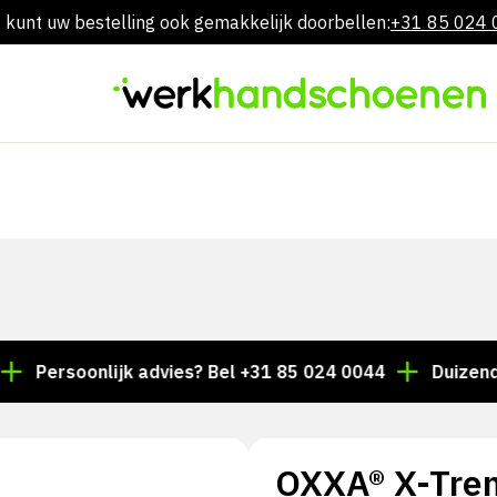
 kunt uw bestelling ook gemakkelijk doorbellen:
+31 85 024
Overslaan
naar
inhoud
rsoonlijk advies? Bel +31 85 024 0044
Duizenden arti
OXXA® X-Tre