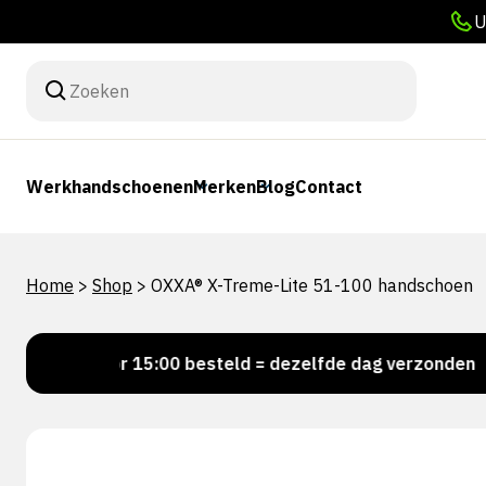
U
Werkhandschoenen
Merken
Blog
Contact
Home
>
Shop
>
OXXA® X-Treme-Lite 51-100 handschoen
Voor 15:00 besteld = dezelfde dag verzonden
Pe