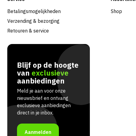
Betalingsmogelijkheden
Shop
Verzending & bezorging
Retouren & service
Blijf op de hoogte
van
exclusieve
aanbiedingen
Meld je aan voor onze
nieuwsbrief en ontvang
exclusieve aanbiedingen
direct in je inbox.
Aanmelden