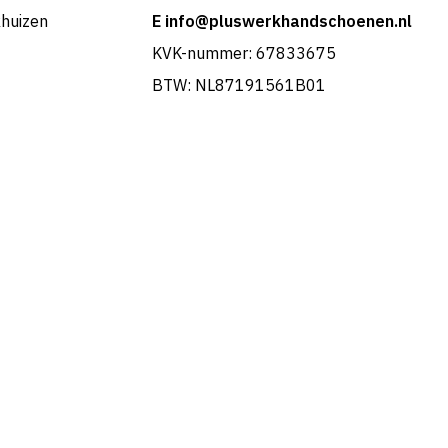
khuizen
E info@pluswerkhandschoenen.nl
KVK-nummer: 67833675
BTW: NL87191561B01
Portuguese
French