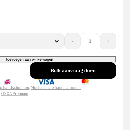
OXXA®
-
+
X-
Mech
51-
Toevoegen aan winkelwagen
610
Bulk aanvraag doen
handschoen
aantal
ip handschoenen
,
Mechanische handschoenen
,
,
OXXA Premium