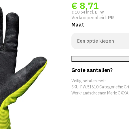
€
8,71
€
10,54
incl. BTW
Verkoopeenheid:
PR
Maat
Grote aantallen?
Veilig betalen met:
SKU:
PW.51610
Categorieën:
Gr
Werkhandschoenen
Merk:
OXXA