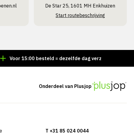
oenen.nl
De Star 25, 1601 MH Enkhuizen
Start routebeschrijving
r 15:00 besteld = dezelfde dag verzonden
Persoonli
Onderdeel van Plusjop
e
T +31 85 024 0044