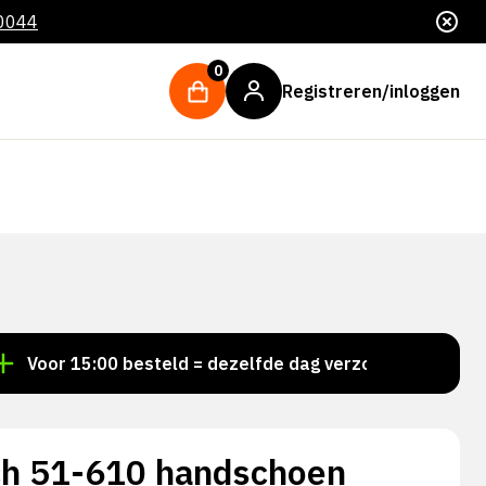
 0044
0
Registreren/inloggen
r 15:00 besteld = dezelfde dag verzonden
Persoonlij
h 51-610 handschoen