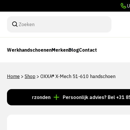
U
Werkhandschoenen
Merken
Blog
Contact
Home
>
Shop
>
OXXA® X-Mech 51-610 handschoen
e dag verzonden
Persoonlijk advies? Bel +31 85 024 