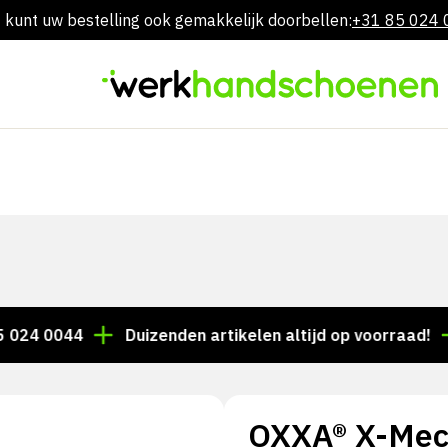
 kunt uw bestelling ook gemakkelijk doorbellen:
+31 85 024
Overslaan
naar
inhoud
0044
Duizenden artikelen altijd op voorraad!
Voo
OXXA® X-Mec