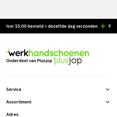
oor 15:00 besteld = dezelfde dag verzonden
Persoon
Onderdeel van Plusjop
Service
Betalingsmogelijkheden
Assortiment
Verzending & bezorging
Shop
Adres
Retouren & service