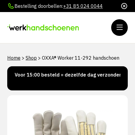
Bestelling doorbellen:
+31 85 024 0044
Home
>
Shop
>
OXXA® Worker 11-292 handschoen
Voor 15:00 besteld = dezelfde dag verzonden
Per