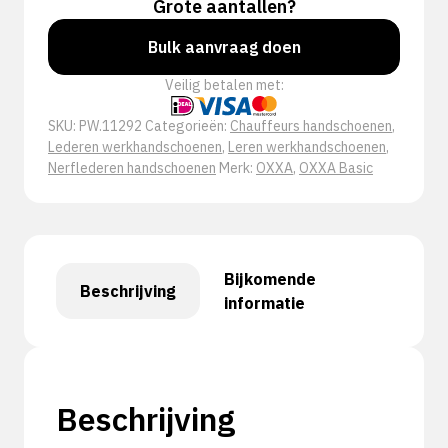
Grote aantallen?
Bulk aanvraag doen
Veilig betalen met:
SKU:
PW.11292
Categorieën:
Chauffeurs handschoenen
,
Lederen werkhandschoenen
,
Leren werkhandschoenen
,
Nerflederen handschoenen
Merk:
OXXA
,
OXXA Basic
Bijkomende
Beschrijving
informatie
Beschrijving