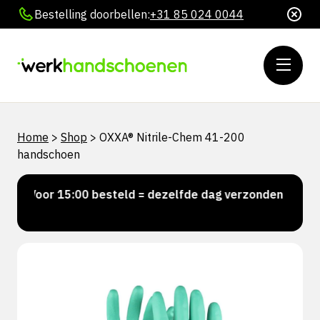
Bestelling doorbellen:
+31 85 024 0044
Home
>
Shop
>
OXXA® Nitrile-Chem 41-200
handschoen
Voor 15:00 besteld = dezelfde dag verzonden
Pers