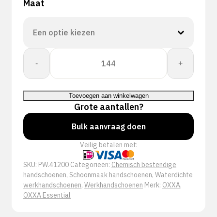
Maat
OXXA®
-
+
Nitrile-
Chem
41-
Toevoegen aan winkelwagen
200
Grote aantallen?
handschoen
aantal
Bulk aanvraag doen
Veilig betalen met:
SKU:
PW.41200
Categorieën:
Chemisch bestendige
handschoenen
,
Schoonmaak handschoenen
,
Waterdichte
werkhandschoenen
,
Werkhandschoenen
Merk:
OXXA
,
OXXA Essential