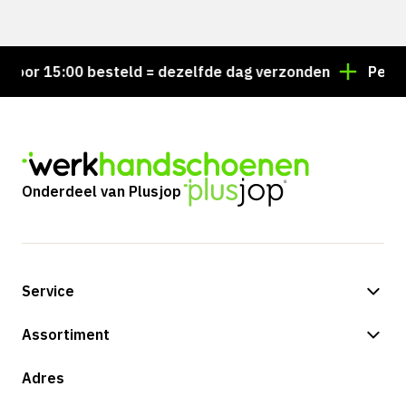
or 15:00 besteld = dezelfde dag verzonden
Persoonl
Onderdeel van Plusjop
Service
Betalingsmogelijkheden
Assortiment
Verzending & bezorging
Shop
Adres
Retouren & service