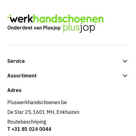
Onderdeel van Plusjop
Service
Betalingsmogelijkheden
Assortiment
Verzending & bezorging
Shop
Adres
Retouren & service
Pluswerkhandschoenen.be
De Star 25, 1601 MH, Enkhuizen
Routebeschrijving
T +31 85 024 0044