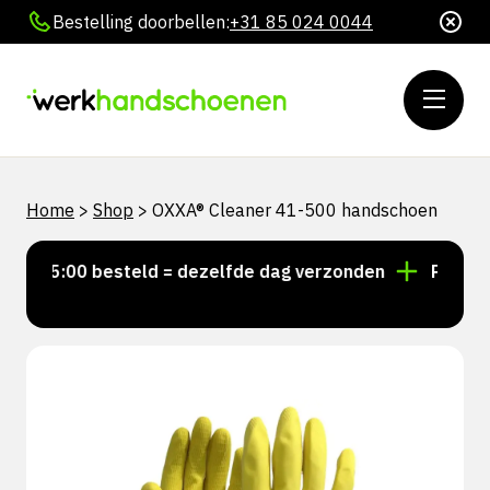
Bestelling doorbellen:
+31 85 024 0044
Home
>
Shop
>
OXXA® Cleaner 41-500 handschoen
r 15:00 besteld = dezelfde dag verzonden
Persoonli