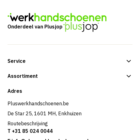
Onderdeel van Plusjop
Service
Betalingsmogelijkheden
Assortiment
Verzending & bezorging
Shop
Adres
Retouren & service
Pluswerkhandschoenen.be
De Star 25, 1601 MH, Enkhuizen
Routebeschrijving
T +31 85 024 0044