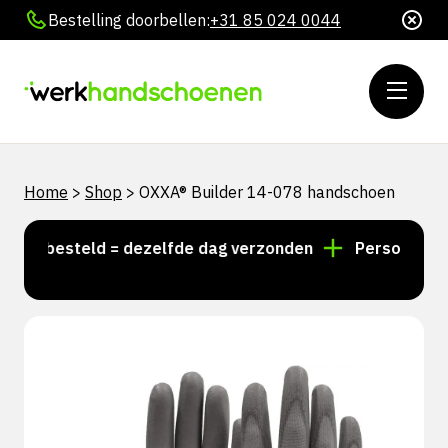
Bestelling doorbellen:
+31 85 024 0044
Home
>
Shop
>
OXXA® Builder 14-078 handschoen
00 besteld = dezelfde dag verzonden
Persoonlijk ad