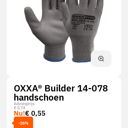
OXXA® Builder 14-078
handschoen
Adviesprijs
€
0,74
Nu!
€
0,55
-26%