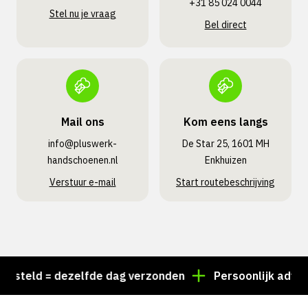
+31 85 024 0044
Stel nu je vraag
Bel direct
Mail ons
Kom eens langs
info@pluswerk­
De Star 25, 1601 MH
handschoenen.nl
Enkhuizen
Verstuur e-mail
Start routebeschrijving
teld = dezelfde dag verzonden
Persoonlijk advies? 