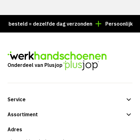
 besteld = dezelfde dag verzonden
Persoonlijk advi
Onderdeel van Plusjop
Service
Betalingsmogelijkheden
Assortiment
Verzending & bezorging
Shop
Adres
Retouren & service