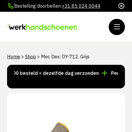
Bestelling doorbellen:
+31 85 024 0044
Home
>
Shop
>
Mec Dex: DY-712, Grijs
15:00 besteld = dezelfde dag verzonden
Persoonlijk