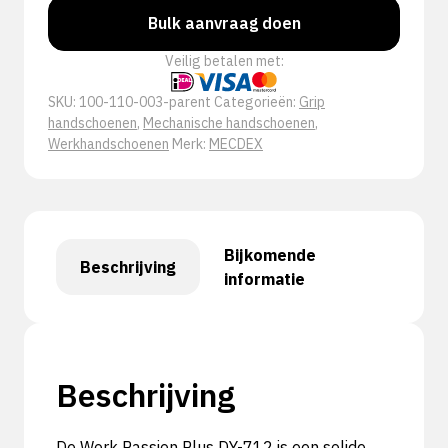
Bulk aanvraag doen
Veilig betalen met:
SKU:
100-110-003-parent
Categorieën:
Grip
handschoenen
,
Mechanische handschoenen
,
Werkhandschoenen
Merk:
MECDEX
Bijkomende
Beschrijving
informatie
Beschrijving
De Work Passion Plus DY-712 is een solide