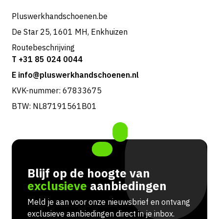
Retouren & service
Pluswerkhandschoenen.be
De Star 25, 1601 MH, Enkhuizen
Routebeschrijving
T +31 85 024 0044
E info@pluswerkhandschoenen.nl
KVK-nummer: 67833675
BTW: NL87191561B01
Blijf op de hoogte van
exclusieve
aanbiedingen
Meld je aan voor onze nieuwsbrief en ontvang
exclusieve aanbiedingen direct in je inbox.