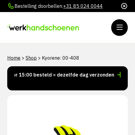
Bestelling doorbellen:
+31 85 024 0044
Home
>
Shop
>
Kyorene: 00-408
Voor 15:00 besteld = dezelfde dag verzonden
Persoo