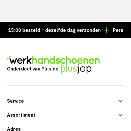
 15:00 besteld = dezelfde dag verzonden
Persoonlij
Onderdeel van Plusjop
Service
Betalingsmogelijkheden
Assortiment
Verzending & bezorging
Shop
Adres