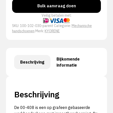
Bulk aanvraag doen
Veilig betalen met:
SKU:
100-102-030-parent
Categorie:
Mechanische
handschoenen
Merk:
KYORENE
Bijkomende
Beschrijving
informatie
Beschrijving
De 00-408 is een op grafeen gebaseerde