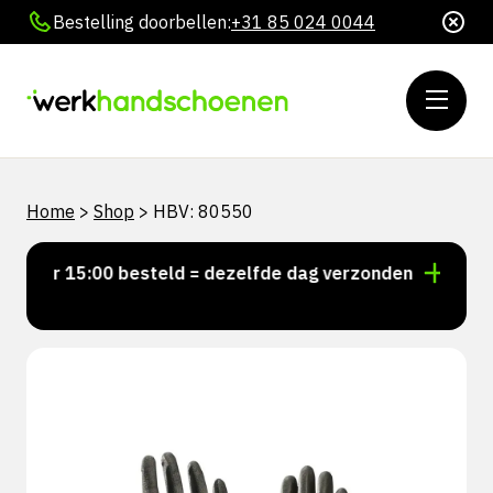
Bestelling doorbellen:
+31 85 024 0044
Home
>
Shop
>
HBV: 80550
Voor 15:00 besteld = dezelfde dag verzonden
Persoo