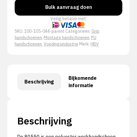
Bulk aanvraag doen
Veilig betalen met:
SKU:
100-105-044-parent
Categorieën:
Grip
handschoenen
,
Montage handschoenen
,
PU
handschoenen
,
Voedingsindustrie
Merk:
HBV
Bijkomende
Beschrijving
informatie
Beschrijving
De 80550 is een polyester werkhandschoen