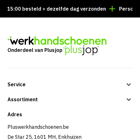
15:00 besteld = dezelfde dag verzonden
Persoonlijk
Onderdeel van Plusjop
Service
Betalingsmogelijkheden
Assortiment
Verzending & bezorging
Shop
Adres
Retouren & service
Pluswerkhandschoenen.be
De Star 25, 1601 MH, Enkhuizen