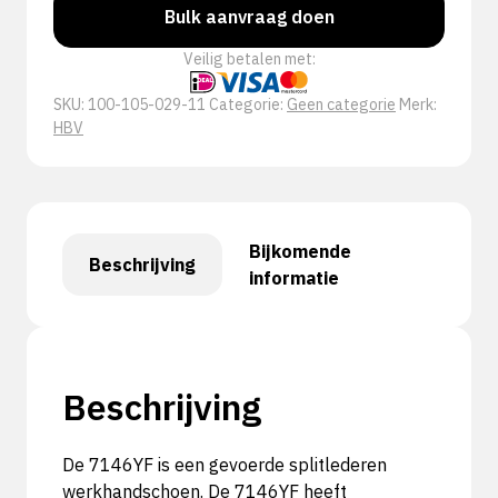
Bulk aanvraag doen
Veilig betalen met:
SKU:
100-105-029-11
Categorie:
Geen categorie
Merk:
HBV
Bijkomende
Beschrijving
informatie
Beschrijving
De 7146YF is een gevoerde splitlederen
werkhandschoen. De 7146YF heeft