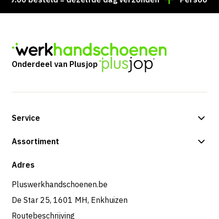
Onderdeel van Plusjop
Service
Betalingsmogelijkheden
Assortiment
Verzending & bezorging
Shop
Adres
Retouren & service
Pluswerkhandschoenen.be
De Star 25, 1601 MH, Enkhuizen
Routebeschrijving