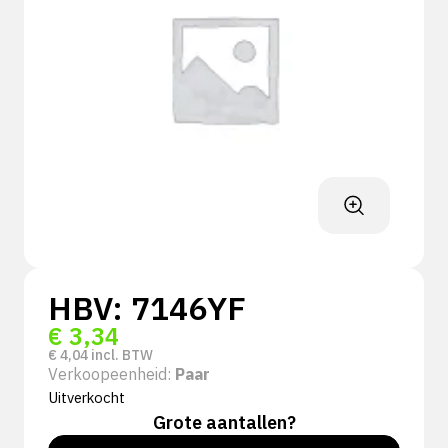
HBV: 7146YF
€
3,34
€
4,04
incl. BTW
Verkoopeenheid:
Paar
Uitverkocht
Grote aantallen?