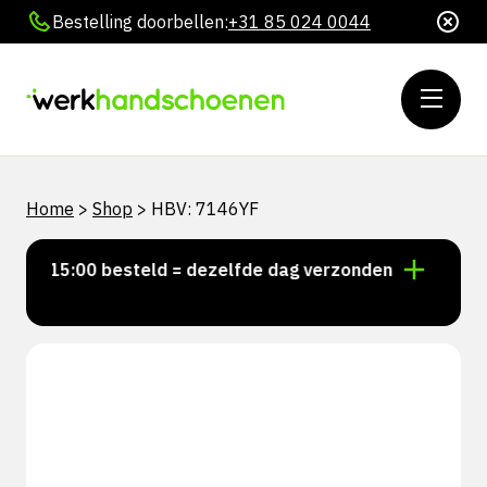
Bestelling doorbellen:
+31 85 024 0044
Home
>
Shop
>
HBV: 7146YF
oor 15:00 besteld = dezelfde dag verzonden
Persoon