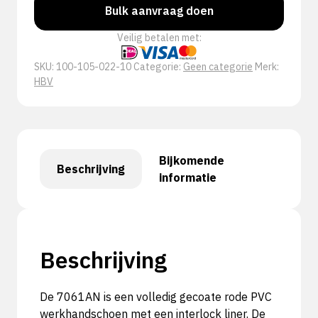
Bulk aanvraag doen
Veilig betalen met:
SKU:
100-105-022-10
Categorie:
Geen categorie
Merk:
HBV
Bijkomende
Beschrijving
informatie
Beschrijving
De 7061AN is een volledig gecoate rode PVC
werkhandschoen met een interlock liner. De