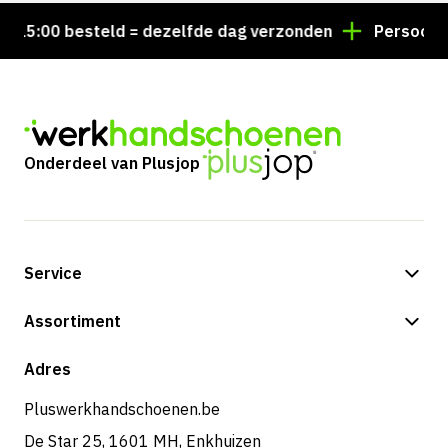
5:00 besteld = dezelfde dag verzonden
Persoonlijk 
Onderdeel van Plusjop
Service
Betalingsmogelijkheden
Assortiment
Verzending & bezorging
Shop
Adres
Retouren & service
Pluswerkhandschoenen.be
De Star 25, 1601 MH, Enkhuizen