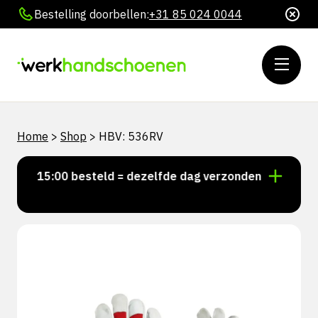
Bestelling doorbellen:
+31 85 024 0044
Home
>
Shop
>
HBV: 536RV
oor 15:00 besteld = dezelfde dag verzonden
Persoon