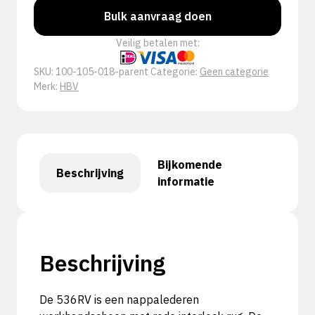
Bulk aanvraag doen
Veilig betalen met:
SKU:
100-105-018-parent
Categorie:
Geen categorie
Merk:
HBV
Bijkomende
Beschrijving
informatie
Beschrijving
De 536RV is een nappalederen