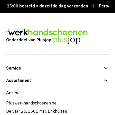
 15:00 besteld = dezelfde dag verzonden
Persoonlij
Onderdeel van Plusjop
Service
Betalingsmogelijkheden
Assortiment
Verzending & bezorging
Shop
Adres
Retouren & service
Pluswerkhandschoenen.be
De Star 25, 1601 MH, Enkhuizen