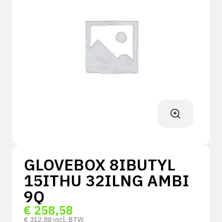
GLOVEBOX 8IBUTYL
15ITHU 32ILNG AMBI
9Q
€
258,58
€
312,88
incl. BTW