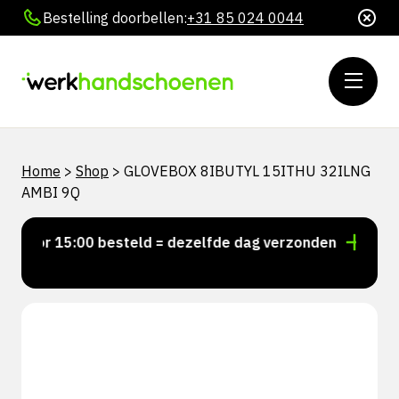
Bestelling doorbellen:
+31 85 024 0044
Home
>
Shop
>
GLOVEBOX 8IBUTYL 15ITHU 32ILNG
AMBI 9Q
Voor 15:00 besteld = dezelfde dag verzonden
Persoo