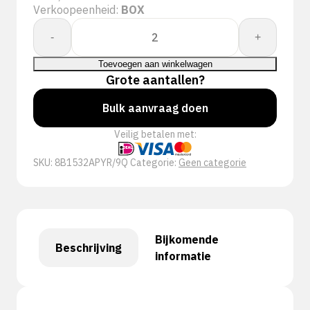
Verkoopeenheid:
BOX
GLOVEBOX
-
+
8IBUTYL
15ITHU
Toevoegen aan winkelwagen
32ILNG
Grote aantallen?
AMBI
Bulk aanvraag doen
9Q
aantal
Veilig betalen met:
SKU:
8B1532APYR/9Q
Categorie:
Geen categorie
Bijkomende
Beschrijving
informatie