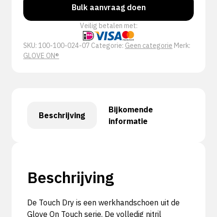
Bulk aanvraag doen
Veilig betalen met:
SKU:
100-100-024-07
Categorie:
Geen categorie
Merk:
GLOVE ON®
Bijkomende
Beschrijving
informatie
Beschrijving
De Touch Dry is een werkhandschoen uit de
Glove On Touch serie. De volledig nitril