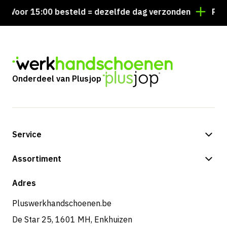
Voor 15:00 besteld = dezelfde dag verzonden
Persoo
Onderdeel van Plusjop
Service
Betalingsmogelijkheden
Assortiment
Verzending & bezorging
Shop
Adres
Retouren & service
Pluswerkhandschoenen.be
De Star 25, 1601 MH, Enkhuizen