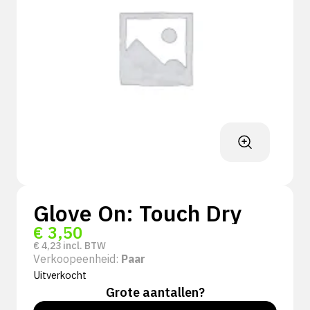
Glove On: Touch Dry
€
3,50
€
4,23
incl. BTW
Verkoopeenheid:
Paar
Uitverkocht
Grote aantallen?