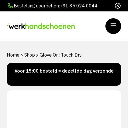
Bestelling doorbellen:
+31 85 024 0044
Home
>
Shop
>
Glove On: Touch Dry
Voor 15:00 besteld = dezelfde dag verzonden
Pe