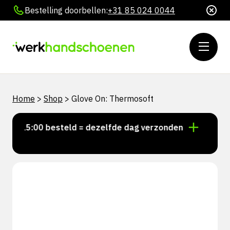
Bestelling doorbellen:
+31 85 024 0044
Home
>
Shop
>
Glove On: Thermosoft
or 15:00 besteld = dezelfde dag verzonden
Persoonl