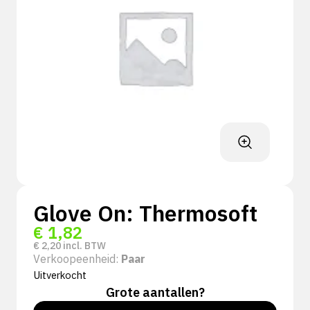
Glove On: Thermosoft
€
1,82
€
2,20
incl. BTW
Verkoopeenheid:
Paar
Uitverkocht
Grote aantallen?