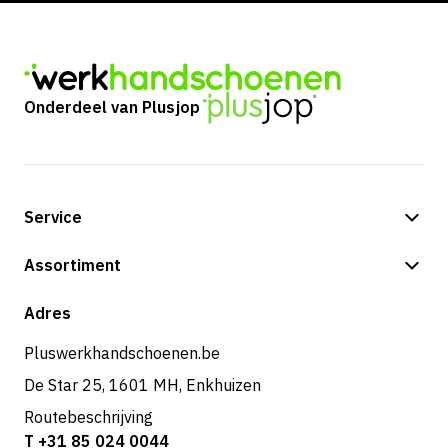
Onderdeel van Plusjop
Service
Betalingsmogelijkheden
Assortiment
Verzending & bezorging
Shop
Adres
Retouren & service
Pluswerkhandschoenen.be
De Star 25, 1601 MH, Enkhuizen
Routebeschrijving
T +31 85 024 0044