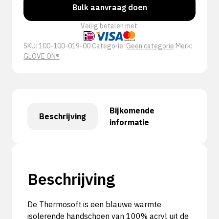
Bulk aanvraag doen
Veilig betalen met:
SKU:
100-100-019-00
Categorie:
Geen categorie
Merk:
GLOVE ON®
Bijkomende
Beschrijving
informatie
Beschrijving
De Thermosoft is een blauwe warmte
isolerende handschoen van 100% acryl uit de