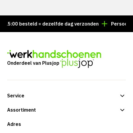
5:00 besteld = dezelfde dag verzonden
Persoonlijk 
Onderdeel van Plusjop
Service
Betalingsmogelijkheden
Assortiment
Verzending & bezorging
Shop
Adres
Retouren & service