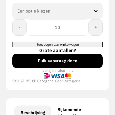
CORESHIELD
-
+
18G
BLACK
MF
Toevoegen aan winkelwagen
A4/D
Grote aantallen?
aantal
Bulk aanvraag doen
Veilig betalen met:
SKU:
24-9518B
Categorie:
Geen categorie
Bijkomende
Beschrijving