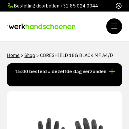
Bestelling doorbellen:
+31 85 024 0044
Home
>
Shop
>
CORESHIELD 18G BLACK MF A4/D
oor 15:00 besteld = dezelfde dag verzonden
Persoon