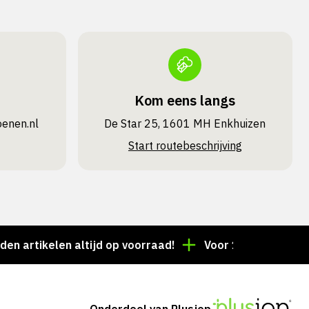
Kom eens langs
oenen.nl
De Star 25, 1601 MH Enkhuizen
Start routebeschrijving
ikelen altijd op voorraad!
Voor 15:00 besteld = dez
Onderdeel van Plusjop