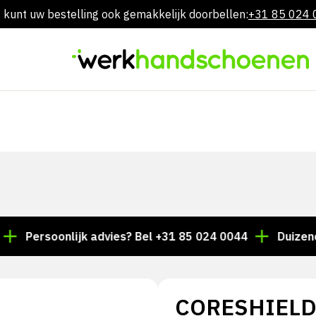
 kunt uw bestelling ook gemakkelijk doorbellen:
+31 85 024
Overslaan
naar
inhoud
ersoonlijk advies? Bel +31 85 024 0044
Duizenden art
CORESHIELD