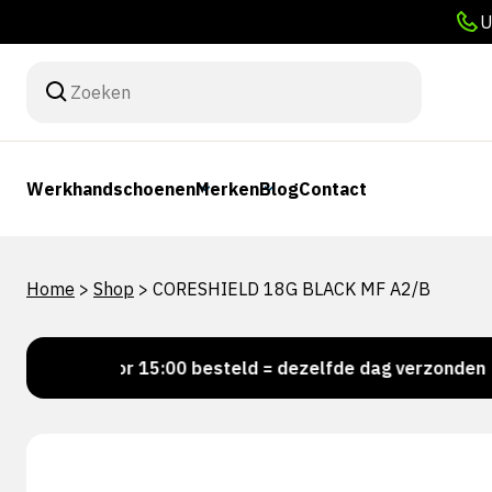
U
Werkhandschoenen
Merken
Blog
Contact
Home
>
Shop
>
CORESHIELD 18G BLACK MF A2/B
Voor 15:00 besteld = dezelfde dag verzonden
P