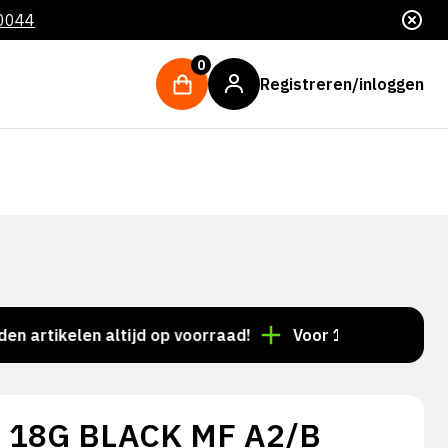
 0044
0
Registreren/inloggen
ikelen altijd op voorraad!
Voor 15:00 besteld = dez
 18G BLACK MF A2/B