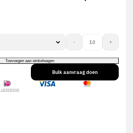
CORESHIELD
-
+
18G
BLACK
MF
Toevoegen aan winkelwagen
A2/B
Bulk aanvraag doen
aantal
 categorie