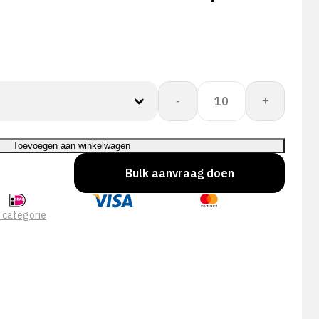
CORESHIELD
-
+
13G
BLACK
NIT
Toevoegen aan winkelwagen
A6/F
Bulk aanvraag doen
aantal
 categorie