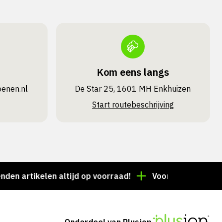
Kom eens langs
oenen.nl
De Star 25, 1601 MH Enkhuizen
Start routebeschrijving
rtikelen altijd op voorraad!
Voor 15:00 besteld = de
Onderdeel van Plusjop