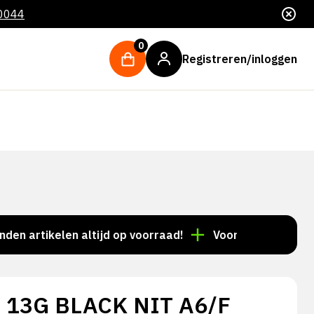
 0044
0
Registreren/inloggen
tikelen altijd op voorraad!
Voor 15:00 besteld = de
 13G BLACK NIT A6/F