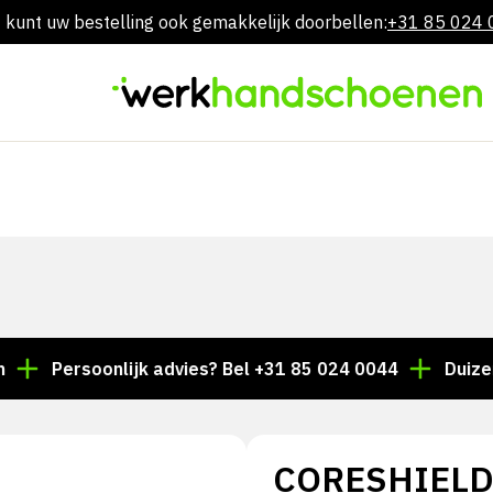
 kunt uw bestelling ook gemakkelijk doorbellen:
+31 85 024
Overslaan
naar
inhoud
Persoonlijk advies? Bel +31 85 024 0044
Duizenden ar
CORESHIELD