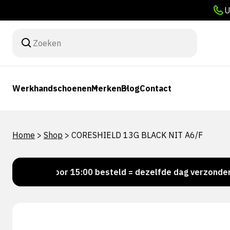
U
Werkhandschoenen
Merken
Blog
Contact
Home
>
Shop
>
CORESHIELD 13G BLACK NIT A6/F
!
Voor 15:00 besteld = dezelfde dag verzonden