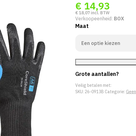
€
14,93
€
18,07
incl. BTW
Verkoopeenheid:
BOX
Maat
Grote aantallen?
Veilig betalen met:
SKU:
26-0913B
Categorie:
Geen