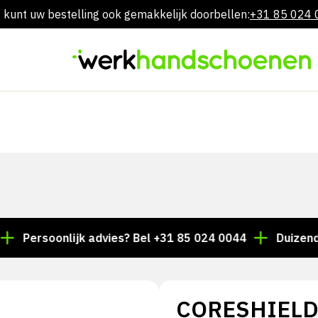
 kunt uw bestelling ook gemakkelijk doorbellen:
+31 85 024
Overslaan
naar
inhoud
rsoonlijk advies? Bel +31 85 024 0044
Duizenden art
CORESHIELD