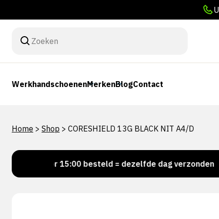
U
Werkhandschoenen
Merken
Blog
Contact
Home
>
Shop
>
CORESHIELD 13G BLACK NIT A4/D
Voor 15:00 besteld = dezelfde dag verzonden
Pe