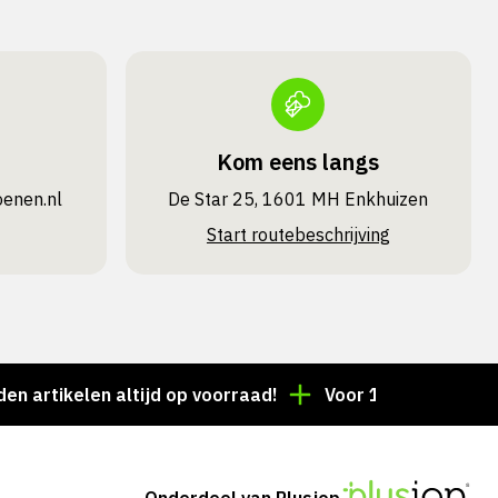
Kom eens langs
oenen.nl
De Star 25, 1601 MH Enkhuizen
Start routebeschrijving
ikelen altijd op voorraad!
Voor 15:00 besteld = dez
Onderdeel van Plusjop