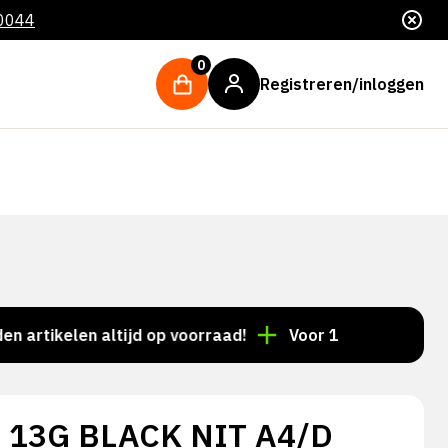
 0044
0
Registreren/inloggen
ikelen altijd op voorraad!
Voor 15:00 besteld = deze
 13G BLACK NIT A4/D