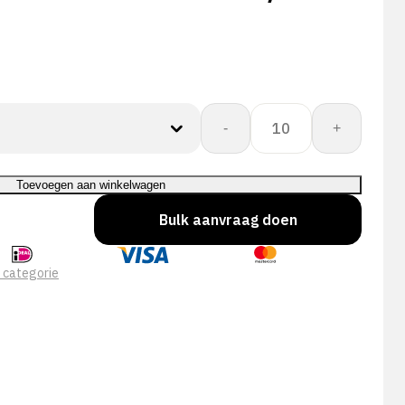
CORESHIELD
-
+
13G
BLACK
NIT
Toevoegen aan winkelwagen
A4/D
Bulk aanvraag doen
aantal
 categorie