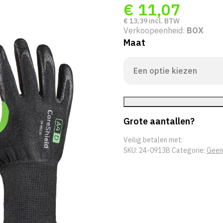
€
11,07
€
13,39
incl. BTW
Verkoopeenheid:
BOX
Maat
Grote aantallen?
Veilig betalen met:
SKU:
24-0913B
Categorie:
Geen