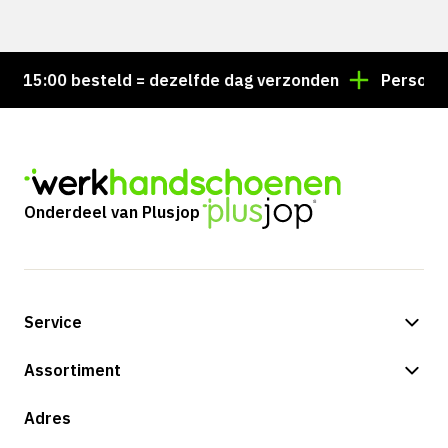
15:00 besteld = dezelfde dag verzonden
Persoonlijk
Onderdeel van Plusjop
Service
Betalingsmogelijkheden
Assortiment
Verzending & bezorging
Shop
Adres
Retouren & service