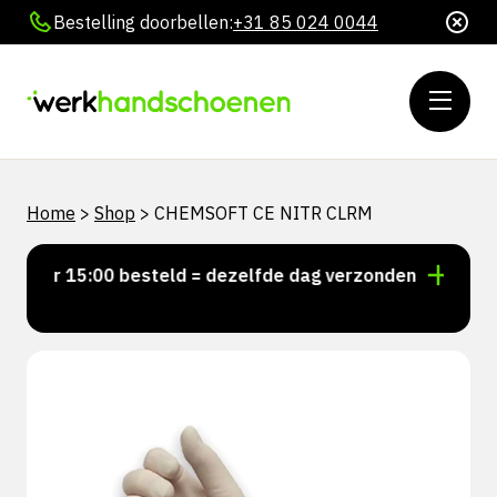
Bestelling doorbellen:
+31 85 024 0044
Home
>
Shop
>
CHEMSOFT CE NITR CLRM
Voor 15:00 besteld = dezelfde dag verzonden
Persoo