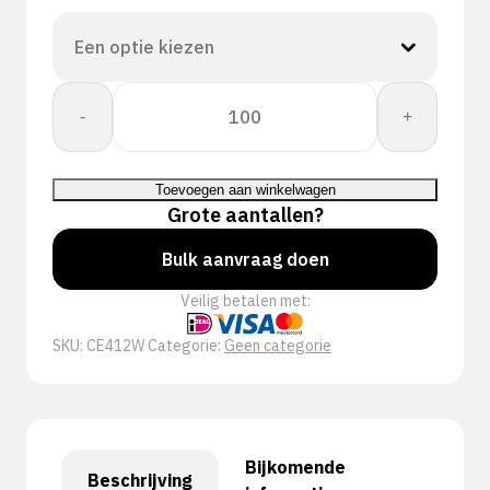
CHEMSOFT
-
+
CE
NITR
CLRM
Toevoegen aan winkelwagen
aantal
Grote aantallen?
Bulk aanvraag doen
Veilig betalen met:
SKU:
CE412W
Categorie:
Geen categorie
Bijkomende
Beschrijving