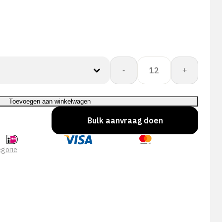
BLUE
-
+
SAFE
NIT
SAF
Toevoegen aan winkelwagen
CUFF
Bulk aanvraag doen
FC
aantal
gorie