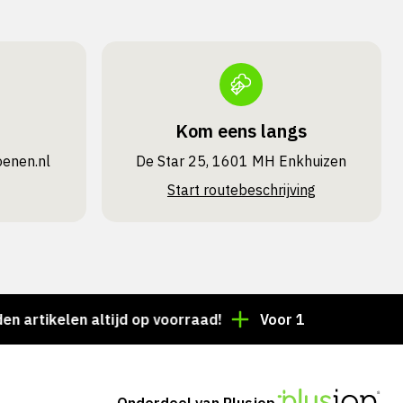
Kom eens langs
oenen.nl
De Star 25, 1601 MH Enkhuizen
Start routebeschrijving
kelen altijd op voorraad!
Voor 15:00 besteld = deze
Onderdeel van Plusjop