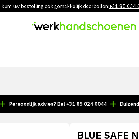
 kunt uw bestelling ook gemakkelijk doorbellen:
+31 85 024
Overslaan
naar
inhoud
soonlijk advies? Bel +31 85 024 0044
Duizenden arti
BLUE SAFE N