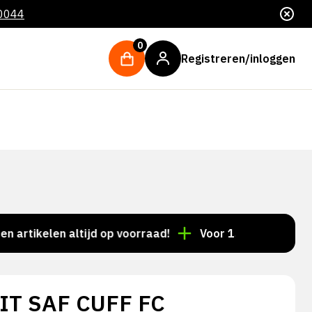
 0044
0
Registreren/inloggen
kelen altijd op voorraad!
Voor 15:00 besteld = dezel
IT SAF CUFF FC