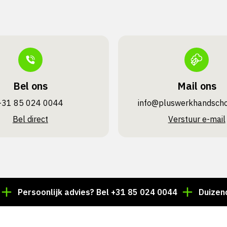
Bel ons
Mail ons
+31 85 024 0044
info@pluswerk­handsch
Bel direct
Verstuur e-mail
rsoonlijk advies? Bel +31 85 024 0044
Duizenden art