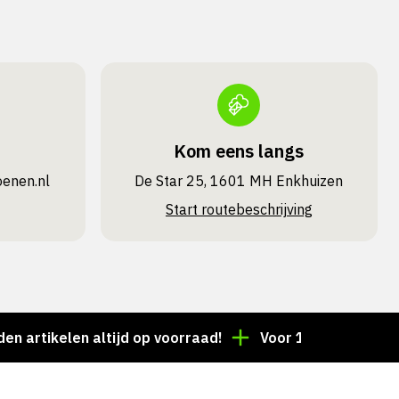
Kom eens langs
oenen.nl
De Star 25, 1601 MH Enkhuizen
Start routebeschrijving
ikelen altijd op voorraad!
Voor 15:00 besteld = deze