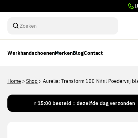
U
Werkhandschoenen
Merken
Blog
Contact
Home
>
Shop
>
Aurelia: Transform 100 Nitril Poedervrij b
Voor 15:00 besteld = dezelfde dag verzonden
Pe