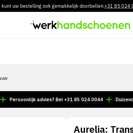
 kunt uw bestelling ook gemakkelijk doorbellen:
+31 85 024
Overslaan
naar
inhoud
lauw
rsoonlijk advies? Bel +31 85 024 0044
Duizenden arti
Aurelia: Tran