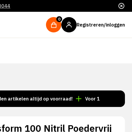
 0044
0
Registreren/inloggen
kelen altijd op voorraad!
Voor 15:00 besteld = deze
sform 100 Nitril Poedervrij