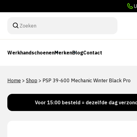
U
Werkhandschoenen
Merken
Blog
Contact
Home
>
Shop
>
PSP 39-600 Mechanic Winter Black Pro
d!
Voor 15:00 besteld = dezelfde dag verzonden