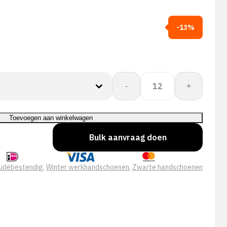
-13%
PSP
-
+
39-
600
Mechanic
Toevoegen aan winkelwagen
Winter
Bulk aanvraag doen
Black
Pro
aantal
udebestendig
,
Winter werkhandschoenen
,
Zwarte handschoenen