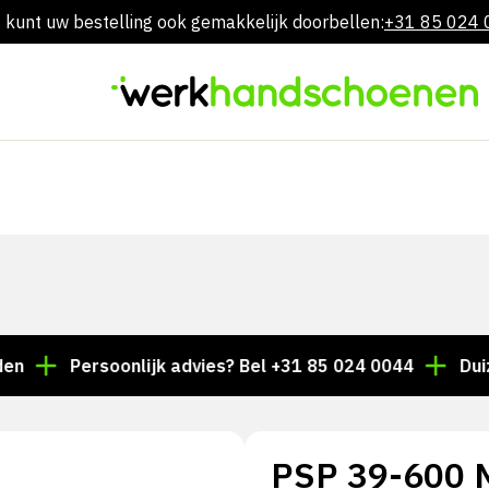
 kunt uw bestelling ook gemakkelijk doorbellen:
+31 85 024
Overslaan
naar
inhoud
Persoonlijk advies? Bel +31 85 024 0044
Duizenden 
PSP 39-600 M