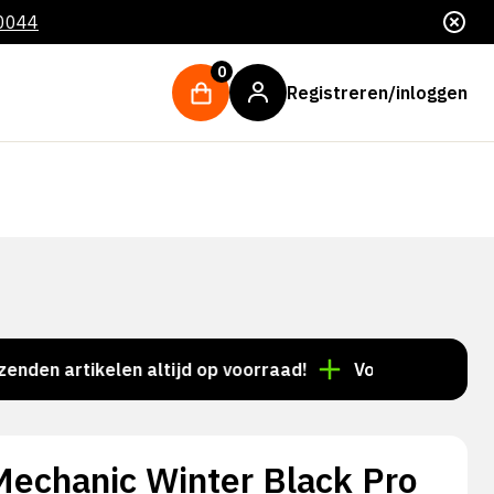
 0044
0
Registreren/inloggen
artikelen altijd op voorraad!
Voor 15:00 besteld = d
echanic Winter Black Pro