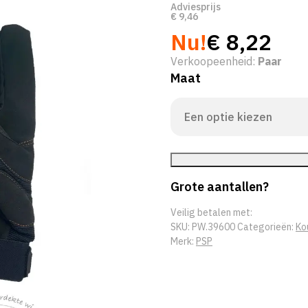
Adviesprijs
€
9,46
Nu!
€
8,22
Verkoopeenheid:
Paar
Maat
Grote aantallen?
Veilig betalen met:
SKU:
PW.39600
Categorieën:
Ko
Merk:
PSP