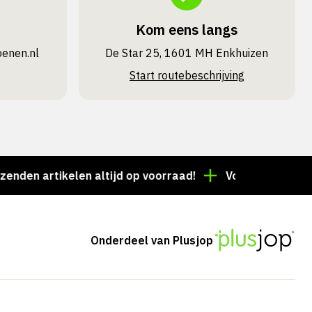
Kom eens langs
oenen.nl
De Star 25, 1601 MH Enkhuizen
Start routebeschrijving
artikelen altijd op voorraad!
Voor 15:00 besteld = 
Onderdeel van Plusjop