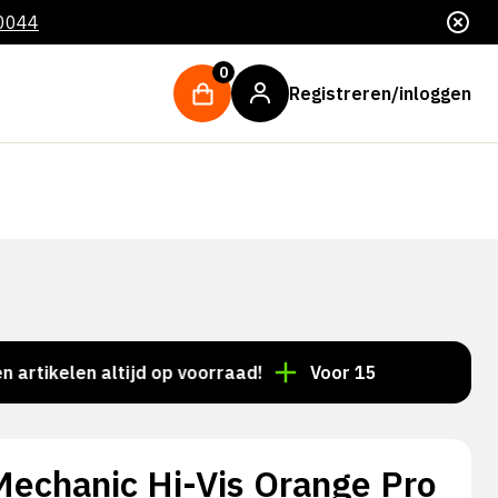
 0044
0
Registreren/inloggen
elen altijd op voorraad!
Voor 15:00 besteld = dezelf
echanic Hi-Vis Orange Pro