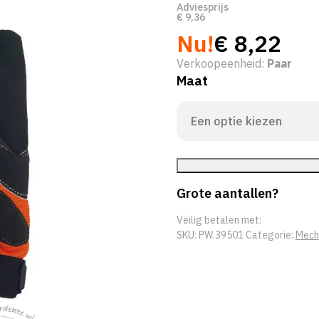
Adviesprijs
€
9,36
Nu!
€
8,22
Verkoopeenheid:
Paar
Maat
Grote aantallen?
Veilig betalen met:
SKU:
PW.39501
Categorie:
Mech