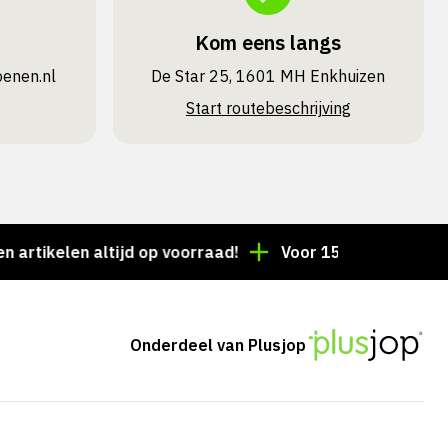
Kom eens langs
oenen.nl
De Star 25, 1601 MH Enkhuizen
Start routebeschrijving
elen altijd op voorraad!
Voor 15:00 besteld = dezel
Onderdeel van Plusjop