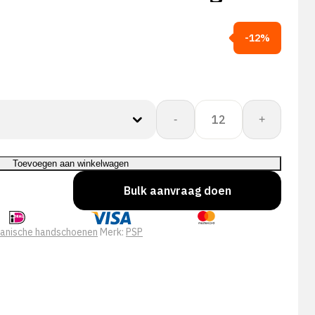
-12%
PSP
-
+
39-
501
Mechanic
Toevoegen aan winkelwagen
Hi-
Bulk aanvraag doen
Vis
Orange
Pro
anische handschoenen
Merk:
PSP
aantal