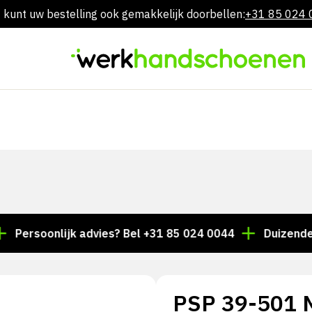
 kunt uw bestelling ook gemakkelijk doorbellen:
+31 85 024
Overslaan
naar
inhoud
oonlijk advies? Bel +31 85 024 0044
Duizenden artik
PSP 39-501 M