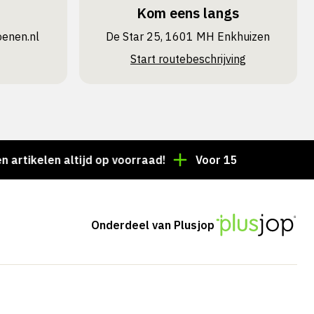
Kom eens langs
oenen.nl
De Star 25, 1601 MH Enkhuizen
Start routebeschrijving
len altijd op voorraad!
Voor 15:00 besteld = dezelf
Onderdeel van Plusjop