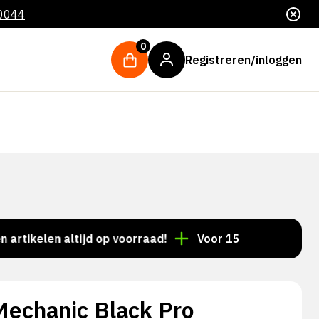
 0044
0
Registreren/inloggen
len altijd op voorraad!
Voor 15:00 besteld = dezelf
echanic Black Pro