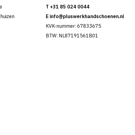
e
T +31 85 024 0044
khuizen
E info@pluswerkhandschoenen.nl
KVK-nummer: 67833675
BTW: NL87191561B01
Portuguese