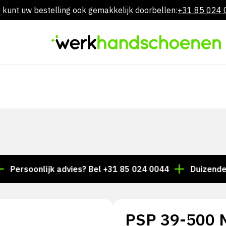
 kunt uw bestelling ook gemakkelijk doorbellen:
+31 85 024
Overslaan
naar
inhoud
oonlijk advies? Bel +31 85 024 0044
Duizenden artike
PSP 39-500 M