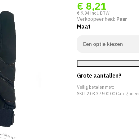
€
8,21
€
9,94
incl. BTW
Verkoopeenheid:
Paar
Maat
Grote aantallen?
Veilig betalen met:
SKU:
2.03.39.500.00
Categorieë