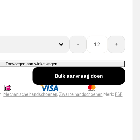
PSP
-
+
39-
500
Mechanic
Toevoegen aan winkelwagen
Black
Bulk aanvraag doen
Pro
aantal
n:
Mechanische handschoenen
,
Zwarte handschoenen
Merk:
PSP