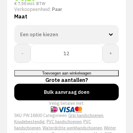
€
7,50
incl. BTW
Verkoopeenheid:
Paar
Maat
PSP
-
+
18-
800
Winter
Toevoegen aan winkelwagen
Dry
Grote aantallen?
Grip
Werkhandschoen
Bulk aanvraag doen
aantal
Veilig betalen met:
SKU:
PW.18800
Categorieën:
Grip handschoenen
,
Koudebestendig
,
PVC handschoenen
,
PVC
handschoenen
,
Waterdichte werkhandschoenen
,
Winter