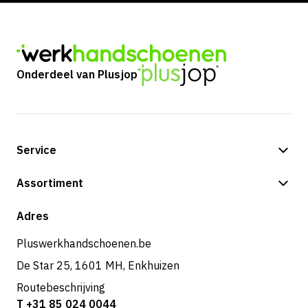
Onderdeel van Plusjop
Service
Betalingsmogelijkheden
Assortiment
Verzending & bezorging
Shop
Adres
Retouren & service
Pluswerkhandschoenen.be
De Star 25, 1601 MH, Enkhuizen
Routebeschrijving
T +31 85 024 0044