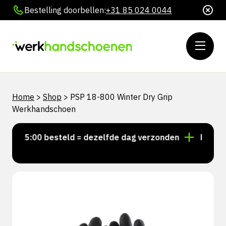
Bestelling doorbellen:
+31 85 024 0044
Home
>
Shop
>
PSP 18-800 Winter Dry Grip
Werkhandschoen
r 15:00 besteld = dezelfde dag verzonden
Persoonli