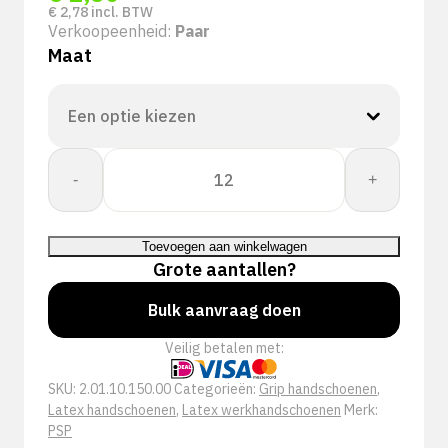
€
2,78
incl. BTW
Verkoopeenheid:
Paar
Maat
PSP
-
+
10-
150
Allround
Toevoegen aan winkelwagen
Latex
Grote aantallen?
Werkhandschoen
aantal
Bulk aanvraag doen
Veilig betalen met:
SKU:
2.01.10.150.00
Categorieën:
Grip handschoenen
,
Latex handschoenen
,
Latex werkhandschoenen
Merk:
PSP