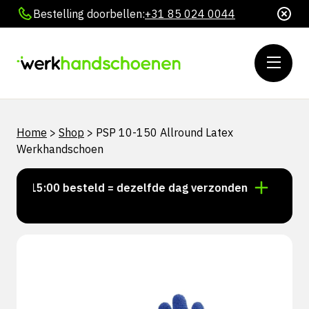
Bestelling doorbellen:
+31 85 024 0044
Home
>
Shop
>
PSP 10-150 Allround Latex
Werkhandschoen
or 15:00 besteld = dezelfde dag verzonden
Persoonl