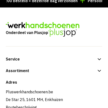
:00 besteld = dezelfde dag verzonden
Persoonlijk a
Onderdeel van Plusjop
Service
Betalingsmogelijkheden
Assortiment
Verzending & bezorging
Shop
Adres
Retouren & service
Pluswerkhandschoenen.be
De Star 25, 1601 MH, Enkhuizen
Routebeschrijving