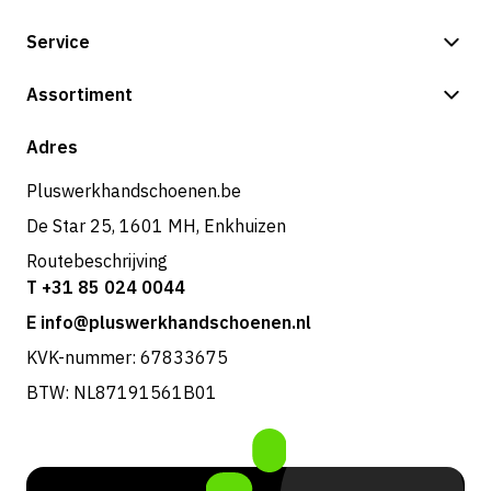
Service
Betalingsmogelijkheden
Assortiment
Shop
Adres
Pluswerkhandschoenen.be
De Star 25, 1601 MH, Enkhuizen
Routebeschrijving
T +31 85 024 0044
E info@pluswerkhandschoenen.nl
KVK-nummer: 67833675
BTW: NL87191561B01