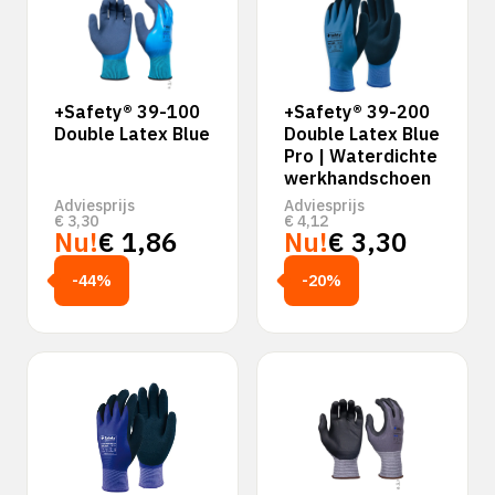
+Safety® 39-100
+Safety® 39-200
Double Latex Blue
Double Latex Blue
Pro | Waterdichte
werkhandschoen
Adviesprijs
Adviesprijs
€
3,30
€
4,12
Nu!
€
1,86
Nu!
€
3,30
-44%
-20%