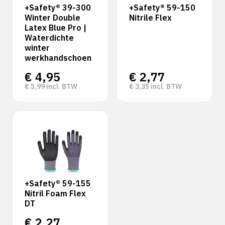
+Safety® 39-300
+Safety® 59-150
Winter Double
Nitrile Flex
Latex Blue Pro |
Waterdichte
winter
werkhandschoen
€
4,95
€
2,77
€
5,99
incl. BTW
€
3,35
incl. BTW
+Safety® 59-155
Nitril Foam Flex
DT
€
2,27