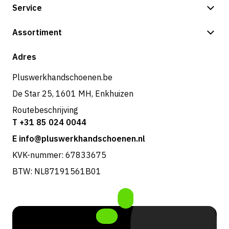
Service
Betalingsmogelijkheden
Assortiment
Shop
Adres
Pluswerkhandschoenen.be
De Star 25, 1601 MH, Enkhuizen
Routebeschrijving
T +31 85 024 0044
E info@pluswerkhandschoenen.nl
KVK-nummer: 67833675
BTW: NL87191561B01