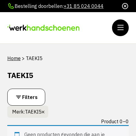
Bestelling doorbellen:
+31 85 024 0044
Home
>
TAEKI5
TAEKI5
Filters
Merk:
TAEKI5
Product 0–0
Geen producten gevonden die aan je