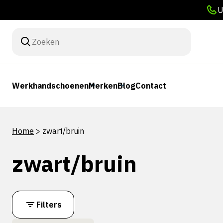
U
Werkhandschoenen
Merken
Blog
Contact
Home
>
zwart/bruin
zwart/bruin
Filters