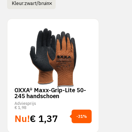
Kleur:
zwart/bruin
OXXA® Maxx-Grip-Lite 50-
245 handschoen
Adviesprijs
€
1,98
Nu!
€
1,37
-31%