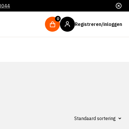
 0044
0
Registreren/inloggen