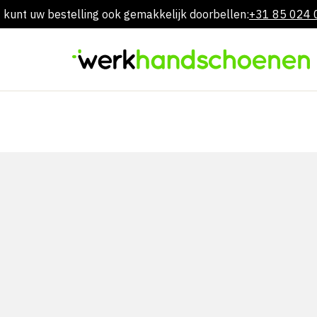
 kunt uw bestelling ook gemakkelijk doorbellen:
+31 85 024
Overslaan
naar
inhoud