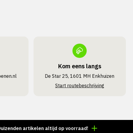
Kom eens langs
oenen.nl
De Star 25, 1601 MH Enkhuizen
Start routebeschrijving
nden artikelen altijd op voorraad!
Voor 15:00 bestel