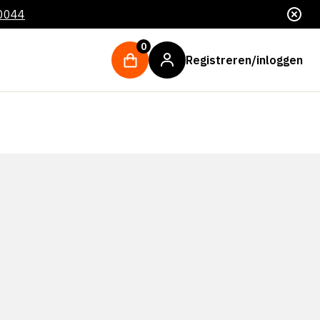
 0044
0
Registreren/inloggen