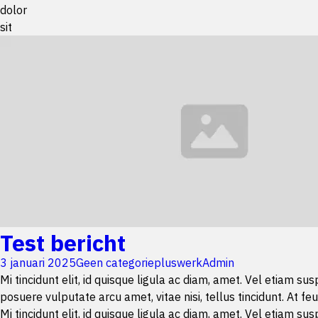
dolor
sit
Test bericht
3 januari 2025
Geen categorie
pluswerkAdmin
Mi tincidunt elit, id quisque ligula ac diam, amet. Vel etiam s
posuere vulputate arcu amet, vitae nisi, tellus tincidunt. At feu
Mi tincidunt elit, id quisque ligula ac diam, amet. Vel etiam s