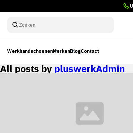
U
Werkhandschoenen
Merken
Blog
Contact
All posts by
pluswerkAdmin