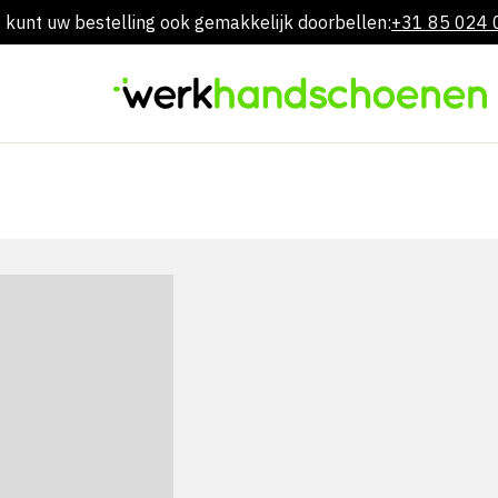
 kunt uw bestelling ook gemakkelijk doorbellen:
+31 85 024
Overslaan
naar
inhoud