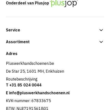
Onderdeel van Plusjop
Service
Betalingsmogelijkheden
Assortiment
Shop
Adres
Pluswerkhandschoenen.be
De Star 25, 1601 MH, Enkhuizen
Routebeschrijving
T +31 85 024 0044
E info@pluswerkhandschoenen.nl
KVK-nummer: 67833675
BTW: NL87191561B01